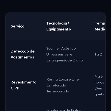
Tecnologia /
Tempo
Serviço
Equipamento
Médio
Scanner Acústico
Detecção de
Ultrassensível e
1 a 2 hora
Vazamentos
Estanqueidade Digital
4 a 8
Resina Epóxi e Liner
Revestimento
horas
Estruturado
CIPP
(Sem
Termocurado
quebras)
Montagem de Dutos