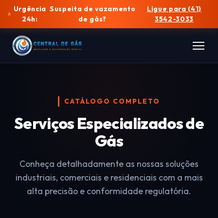
Urgência
Suspeita de vazamento
Ligue para (41)
24h:
de gás?
3542-3033
CATÁLOGO COMPLETO
Serviços Especializados de
Gás
Conheça detalhadamente as nossas soluções
industriais, comerciais e residenciais com a mais
alta precisão e conformidade regulatória.